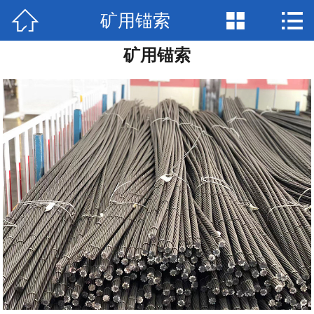



矿用锚索
网站首页

矿用锚索
走进我们
产品中心
新闻资讯
生产设备
工程案例
视频展示
联系我们