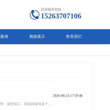
咨询服务热线：
15263707106
程案例
视频展示
联系我们
2026-06-23 17:59:48
、成型加工、组装码垛等多个...