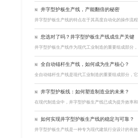
井字型护板生产线，产能翻倍的秘密
井字型护板生产线的特点在于其高度自动化的操作流程
您选对了吗？井字型护板生产线成生产关键
​井字型护板生产线作为现代工业制造的重要组成部分，
全自动锚杆生产线，如何成为生产核心？
​全自动锚杆生产线是现代工业制造的重要组成部分，它
井字型护板线：如何塑造制造业的未来？
在现代制造业中，井字型护板生产线已成为提升效率和
如何实现井字型护板生产线的稳定与可靠？
​井字型护板生产线是一种专为现代建筑行业设计的有效