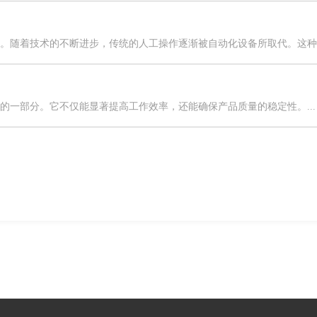
。随着技术的不断进步，传统的人工操作逐渐被自动化设备所取代。这种全
的一部分。它不仅能显著提高工作效率，还能确保产品质量的稳定性。...
1
2
3
4
5
6
7
>