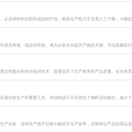
。从原材料的切割到成品的打包，整条生产线几乎无需人工干预，大幅提升
凭借其有效、稳定的性能，成为众多企业提升产能的关键。无论是建筑行业
通过智能化和自动化的技术，显著提升了生产效率和产品质量。在当前竞争
实现绿色生产的重要工具。其结构设计不仅优化了物料流转路径，减少了生
生产设备。这种生产线不仅能大幅提升生产效率，还能保证产品的高品质输