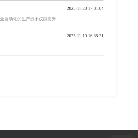
2025-11-20 17:01:04
自动化的生产线不仅能提升...
2025-11-10 16:35:21